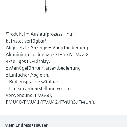
Füllstandsmessung
Analysatoren für Härte, Eisen,
Device Viewer
Aluminium & Chromat
Produktspezifische Informationen und
Füllstandsmessung Druck
Dokumente finden
Prozessphotometer
Alle ansehen
"Produkt im Auslaufprozess - nur
Ersatzteilsuche
befristet verfügbar".
Mikrowellentransmission
Ersatzteile anhand von Produktwurzel,
Abgesetzte Anzeige + Vorortbedienung.
Bestellcode oder Seriennummer finden
Aluminium Feldgehäuse IP65 NEMA4X.
Memosens-Technologie
4-zeiliges LC-Display.
:: Menügeführte Klartextbedienung.
Alle ansehen
:: Einfacher Abgleich.
:: Bediensprache wählbar.
:: Hüllkurvendarstellung vor Ort.
Verwendung: FMG60,
FMU40/FMU41/FMU42/FMU43/FMU44.
Mein Endress+Hauser