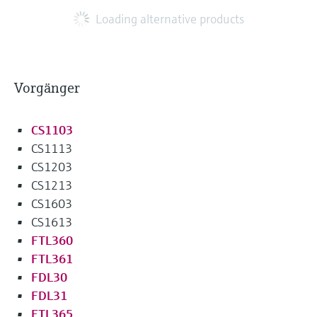
Loading alternative products
Vorgänger
CS1103
CS1113
CS1203
CS1213
CS1603
CS1613
FTL360
FTL361
FDL30
FDL31
FTL365