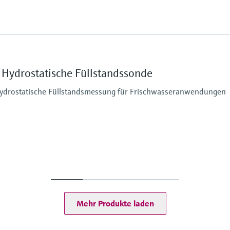
ruck
Gold-Rhodium
Messzelle
100 mbar...10 bar (1,5 
Max. Messdistanz
200 m H2O
Prozessseitige Haupt
Hydrostatische Füllstandssonde
Durchmesser 22 mm un
Durchmesser 29 mm: Di
hydrostatische Füllstandsmessung für Frischwasseranwendungen
Tragkabel: PE, PUR, FE
Messzelle
100mbar...20bar
Max. Messdistanz
20 m H2O
Prozessseitige Haupt
316L
Werkstoff Prozessme
Mehr Produkte laden
Metall
Messzelle
ruck
200 mbar...2 bar