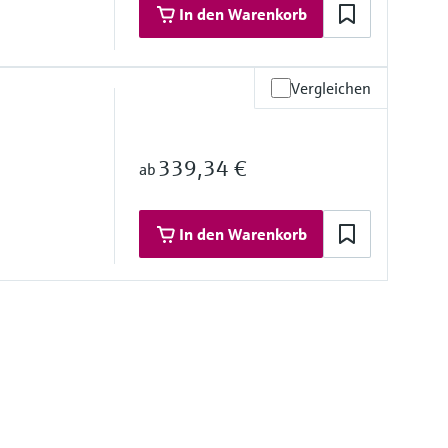
In den Warenkorb
psi...150 psi)
Vergleichen
materialien
d 42 mm: Dichtung, 316L, Keramik
339,34 €
ab
chtung, PPS, Polyolefin, Keramik
P
In den Warenkorb
materialien
mbran