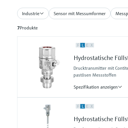
Industrie
Sensor mit Messumformer
Messp
7
Produkte
F
L
E
X
Hydrostatische Fül
Drucktransmitter mit Contit
pastösen Messstoffen
Spezifikation anzeigen
Genauigkeit
F
L
E
X
Standard 0,2 %
Optional 0,1 %
Hydrostatische Fül
Prozesstemperatur
-10°C...100°C