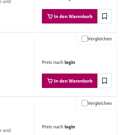
en und
htung
mbran
In den Warenkorb
Vergleichen
materialien
Preis nach
login
htung
mbran
In den Warenkorb
Vergleichen
materialien
Preis nach
login
en und