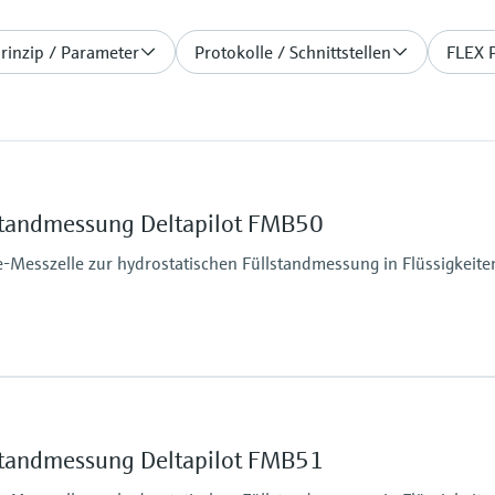
rinzip / Parameter
Protokolle / Schnittstellen
FLEX 
lstandmessung Deltapilot FMB50
e-Messzelle zur hydrostatischen Füllstandmessung in Flüssigkeit
Max. Messdistanz
100m H2O
Prozessseitige Haupt
lstandmessung Deltapilot FMB51
Alloy C
316L