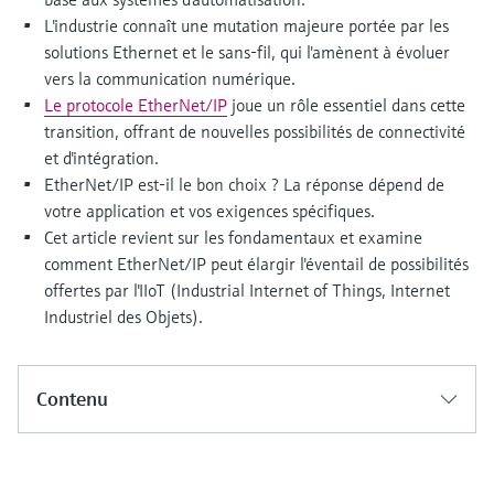
Analyseurs de dureté, fer, etc.
l'application
L'industrie connaît une mutation majeure portée par les
décisionnels
Mesure du niveau par barrière à
solutions Ethernet et le sans-fil, qui l'amènent à évoluer
Device Viewer
micro-ondes
Photomètres de process
vers la communication numérique.
Trouver des informations et de la
Le protocole EtherNet/IP
joue un rôle essentiel dans cette
documentation spécifiques à un produit
Mesure du niveau par la pression
Mesure par transmission de micro-
transition, offrant de nouvelles possibilités de connectivité
et d'intégration.
ondes
Recherche de pièces détachées
EtherNet/IP est-il le bon choix ? La réponse dépend de
Voir tous
Trouvez la bonne pièce de rechange en
votre application et vos exigences spécifiques.
Technologie Memosens
tapant la racine/le code du produit et
Cet article revient sur les fondamentaux et examine
accédez aux données spécifiques, vues
comment EtherNet/IP peut élargir l'éventail de possibilités
éclatées et notices de montage des appareils
Voir tous
pour un remplacement/réparation rapide.
offertes par l'IIoT (Industrial Internet of Things, Internet
Industriel des Objets).
Contenu