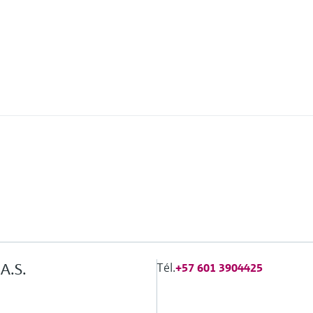
Tél.
A.S.
+57 601 3904425