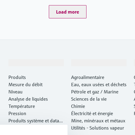
Load more
Produits et services
Industries
Produits
Agroalimentaire
Mesure du débit
Eau, eaux usées et déchets
Niveau
Pétrole et gaz / Marine
Analyse de liquides
Sciences de la vie
Température
Chimie
Pression
Électricité et énergie
Produits système et data
Mine, minéraux et métaux
managers
Analyse optique
Utilités - Solutions vapeur