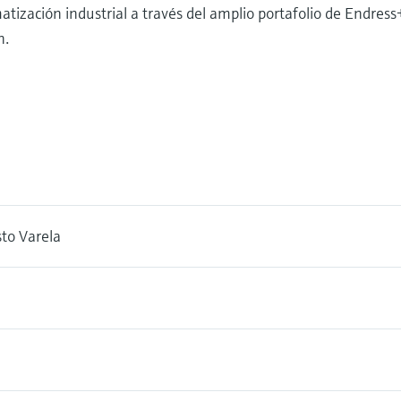
atización industrial a través del amplio portafolio de Endre
n.
sto Varela