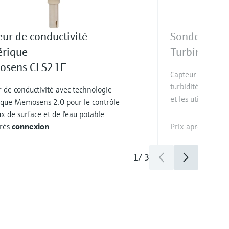
ur de conductivité
Sonde de tur
rique
Turbimax C
sens CLS21E
Capteur Memosens
turbidité dans l'e
 de conductivité avec technologie
et les utilités
que Memosens 2.0 pour le contrôle
x de surface et de l'eau potable
près
connexion
Prix après
conne
1
/
3