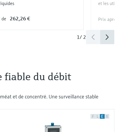
liquides
et les utilités
262,26 €
r de
Prix après
conne
1
/
2
 fiable du débit
erméat et de concentré. Une surveillance stable
F
L
E
X