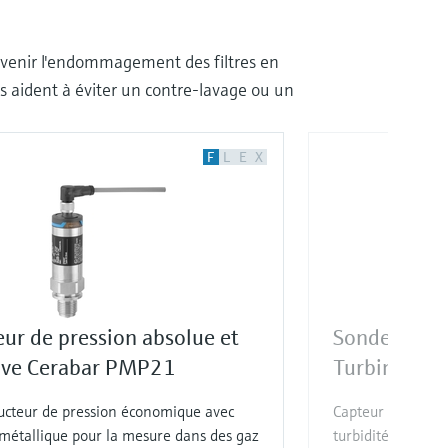
 prévenir l'endommagement des filtres en
s aident à éviter un contre-lavage ou un
F
L
E
X
ur de pression absolue et
Sonde de tur
tive Cerabar PMP21
Turbimax C
ucteur de pression économique avec
Capteur Memosens
 métallique pour la mesure dans des gaz
turbidité dans l'e