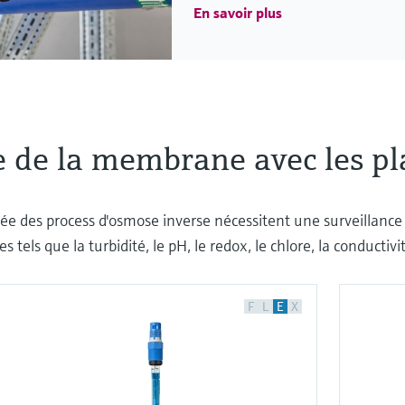
En savoir plus
e de la membrane avec les pl
ntrée des process d'osmose inverse nécessitent une surveillanc
s tels que la turbidité, le pH, le redox, le chlore, la conductiv
F
L
E
X