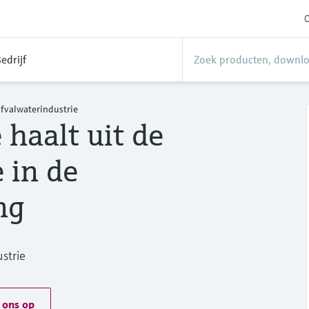
O
edrijf
afvalwaterindustrie
haalt uit de
 in de
ng
strie
 ons op