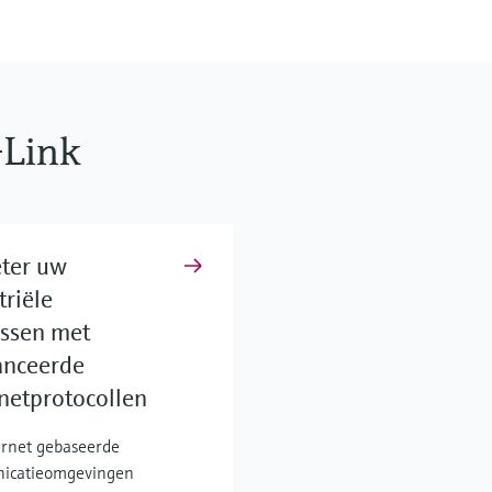
-Link
ter uw
triële
ssen met
anceerde
netprotocollen
rnet gebaseerde
icatieomgevingen