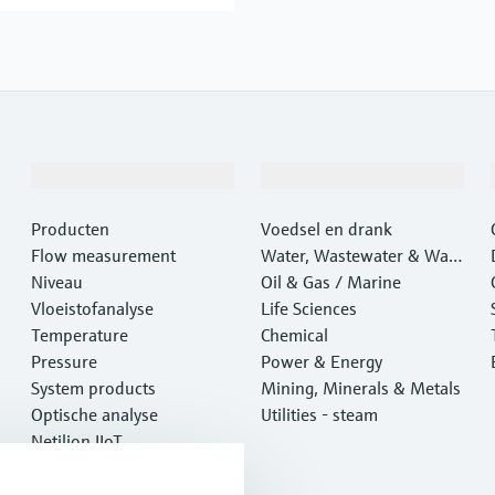
Producten en Services
Industrieën
Producten
Voedsel en drank
Flow measurement
Water, Wastewater & Wast
Niveau
e
Oil & Gas / Marine
Vloeistofanalyse
Life Sciences
Temperature
Chemical
Pressure
Power & Energy
System products
Mining, Minerals & Metals
Optische analyse
Utilities - steam
Netilion IIoT
Software
Aanbevolen producten