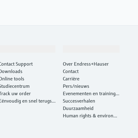
Support
Bedrijf
Contact Support
Over Endress+Hauser
Downloads
Contact
Online tools
Carrière
Studiecentrum
Pers/nieuws
Track uw order
Evenementen en traininge
Eénvoudig en snel terugst
n
Succesverhalen
uren van instrumenten
Duurzaamheid
Human rights & environm
ental protection