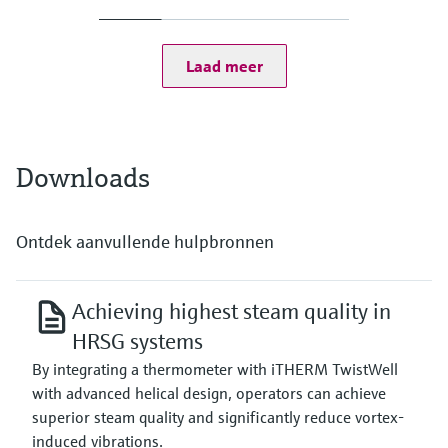
Depending on Configuration
(-328 °F ...1.112 °F)
Maximum standard immersion length
PT100 TF:
1500 mm
-50 °C ...400 °C
Laad meer
(-58 °F ...752 °F)
Typ K:
max. 1.100 °C
(max. 2.012 °F)
Typ J:
Downloads
max. 800 °C
(max. 1.472 °F)
Typ N:
max. 1.100 °C
Ontdek aanvullende hulpbronnen
(max. 2.012 °F)
Max. immersion length on request
up to 1.500,0 mm (59,06'')
Achieving highest steam quality in
HRSG systems
By integrating a thermometer with iTHERM TwistWell
with advanced helical design, operators can achieve
superior steam quality and significantly reduce vortex-
induced vibrations.