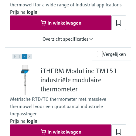
thermowell for a wide range of industrial applications
Prijs na
login
In winkelwagen
Overzicht specificaties
Accuracy
Vergelijken
F
L
E
X
Class AA acc. to IEC 60751
Class A acc. to IEC 60751
iTHERM ModuLine TM151
Class B acc. to IEC 60751
Class special or standard acc. to ASTM E230
industriële modulaire
Class 1 or 2 acc. to IEC 60584-2
thermometer
Response time
depending on configuration
Metrische RTD/TC-thermometer met massieve
Max. process pressure (static)
thermowell voor een groot aantal industriële
depending on the configuration up to 500 bar
Operating temperature range
toepassingen
PT100 TF iTHERM StrongSens:
Prijs na
login
-50 °C ...500 °C
(-58 °F ...932 °F)
In winkelwagen