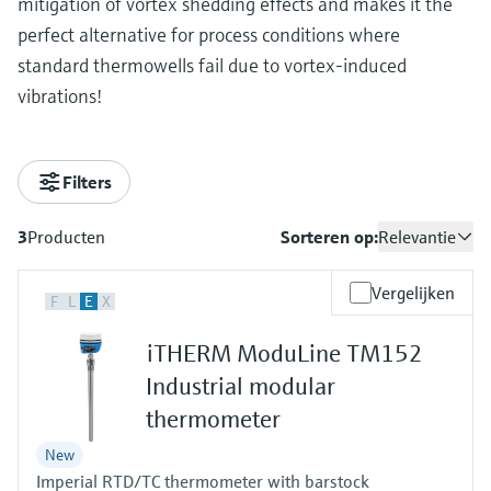
mitigation of vortex shedding effects and makes it the
perfect alternative for process conditions where
standard thermowells fail due to vortex-induced
vibrations!
Filters
3
Producten
Sorteren op:
Relevantie
Vergelijken
F
L
E
X
iTHERM ModuLine TM152
Industrial modular
thermometer
New
Imperial RTD/TC thermometer with barstock