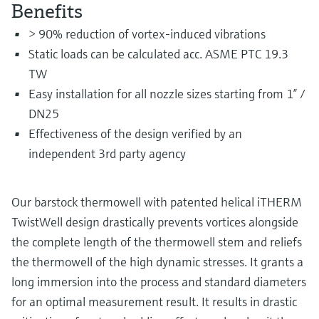
Level measurement with pressure
Benefits
Device Viewer
besluitvormingsniveau
Memosens technology
Find product-specific information and
> 90% reduction of vortex-induced vibrations
Alles winkelen
documentation
Static loads can be calculated acc. ASME PTC 19.3
Alles winkelen
TW
Spare parts finder
Easy installation for all nozzle sizes starting from 1” /
Find spare parts by product root, order code,
or serial number
DN25
Effectiveness of the design verified by an
independent 3rd party agency
Our barstock thermowell with patented helical iTHERM
TwistWell design drastically prevents vortices alongside
the complete length of the thermowell stem and reliefs
the thermowell of the high dynamic stresses. It grants a
long immersion into the process and standard diameters
for an optimal measurement result. It results in drastic