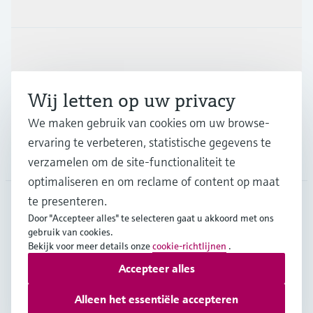
Producten en Services
Industrieën
Wij letten op uw privacy
Support
We maken gebruik van cookies om uw browse-
ervaring te verbeteren, statistische gegevens te
Bedrijf
verzamelen om de site-functionaliteit te
optimaliseren en om reclame of content op maat
te presenteren.
Door "Accepteer alles" te selecteren gaat u akkoord met ons
BEL
•
Nederlands
gebruik van cookies.
Bekijk voor meer details onze
cookie-richtlijnen
.
Accepteer alles
Copyright © Endress+Hauser Group Services AG
Imprint
Gebruiksvoorwaarden
Data Protection
Alleen het essentiële accepteren
Juridische en algemene voorwaarden