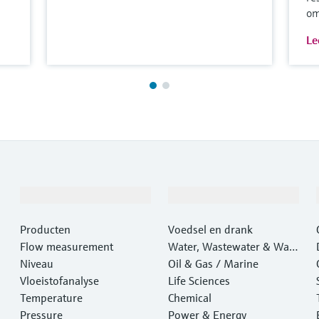
om
Le
Producten en Services
Industrieën
Producten
Voedsel en drank
Flow measurement
Water, Wastewater & Wast
Niveau
e
Oil & Gas / Marine
Vloeistofanalyse
Life Sciences
Temperature
Chemical
Pressure
Power & Energy