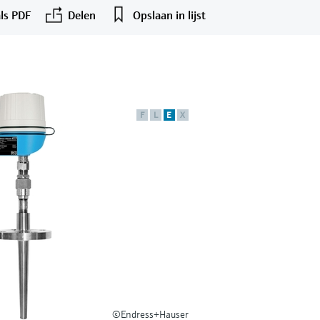
ls PDF
Delen
Opslaan in lijst
F
L
E
X
©Endress+Hauser