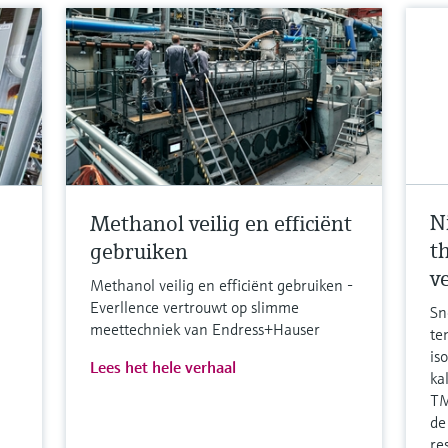
N
Methanol veilig en efficiënt
t
gebruiken
v
Methanol veilig en efficiënt gebruiken -
Everllence vertrouwt op slimme
Sn
meettechniek van Endress+Hauser
te
is
Lees het hele verhaal
ka
TM
de
re