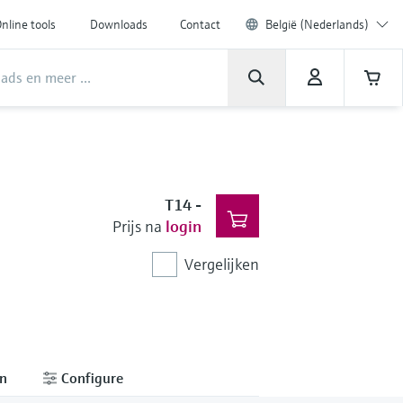
nline tools
Downloads
Contact
België (Nederlands)
T14
-
Prijs na
login
Vergelijken
en
Configure