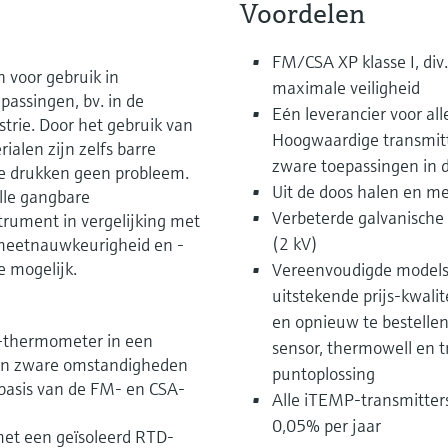
Voordelen
FM/CSA XP klasse I, di
 voor gebruik in
maximale veiligheid
passingen, bv. in de
Eén leverancier voor a
strie. Door het gebruik van
Hoogwaardige transmitt
ialen zijn zelfs barre
zware toepassingen in d
ge drukken geen probleem.
Uit de doos halen en me
lle gangbare
Verbeterde galvanische
trument in vergelijking met
(2 kV)
 meetnauwkeurigheid en -
e mogelijk.
Vereenvoudigde modelst
uitstekende prijs-kwalit
en opnieuw te bestell
-thermometer in een
sensor, thermowell en 
k in zware omstandigheden
puntoplossing
basis van de FM- en CSA-
Alle iTEMP-transmitters
0,05% per jaar
met een geïsoleerd RTD-