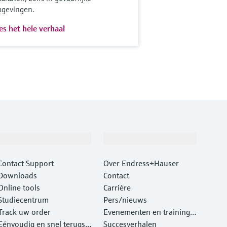
gevingen.
es het hele verhaal
Support
Bedrijf
Contact Support
Over Endress+Hauser
Downloads
Contact
Online tools
Carrière
Studiecentrum
Pers/nieuws
Track uw order
Evenementen en traininge
Eénvoudig en snel terugst
n
Succesverhalen