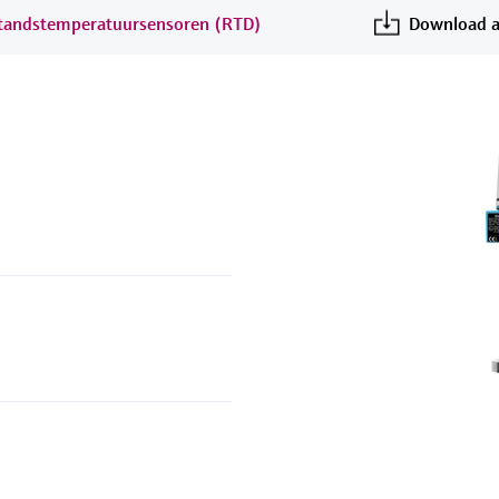
standstemperatuursensoren (RTD)
Download a