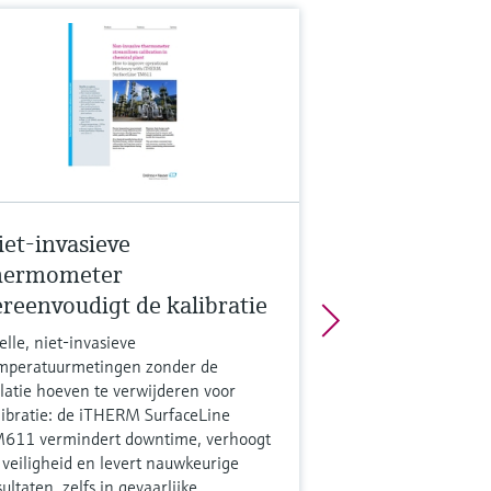
iet-invasieve
hermometer
ereenvoudigt de kalibratie
elle, niet-invasieve
mperatuurmetingen zonder de
olatie hoeven te verwijderen voor
libratie: de iTHERM SurfaceLine
611 vermindert downtime, verhoogt
 veiligheid en levert nauwkeurige
sultaten, zelfs in gevaarlijke