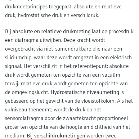
Level measurement with pressure
Device Viewer
drukmeetprincipes toegepast: absolute en relatieve
besluitvormingsniveau
Memosens technology
Find product-specific information and
druk, hydrostatische druk en verschildruk.
Alles winkelen
documentation
Alles winkelen
Bij
absolute en relatieve drukmeting
laat de procesdruk
Spare parts finder
een diafragma uitwijken. Deze kracht wordt
Find spare parts by product root, order code,
or serial number
overgebracht via niet-samendrukbare olie naar een
siliciumchip, waar deze wordt omgezet in een elektrisch
signaal. Het verschil zit in het referentiepunt: absolute
druk wordt gemeten ten opzichte van een vacuüm,
terwijl relatieve druk wordt gemeten ten opzichte van
de omgevingslucht.
Hydrostatische niveaumeting
is
gebaseerd op het gewicht van de vloeistofkolom. Als het
vulniveau toeneemt, wordt de druk op het
sensordiafragma door de zwaartekracht proportioneel
groter ten opzichte van de hoogte en dichtheid van het
medium. Bij
verschildrukmetingen
worden twee