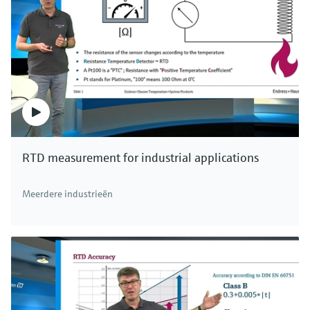
Als er druk wordt uitgeoefend, wordt het
procesdiafragma vervormd en verandert de
weerstand. In de sensor geeft niet-
samendrukbare olie de druk van het
procesdiafragma door aan een siliciumchip,
waar deze wordt geanalyseerd. Bij
verschildrukmeting in een gesloten tank heeft
de atmosferische druk geen invloed op de
RTD measurement for industrial applications
niveaumeting. Behalve de druk van de
vloeistofkolom wordt ook de drukhoogte boven
Meerdere industrieën
het niveau gemeten. Beide waarden worden
doorgegeven naar de transmitter via met olie
gevulde capillaire buizen. De transmitter
berekent het verschil tussen beide drukwaarden
en bepaalt het niveau in de tank met behulp
van deze waarde.