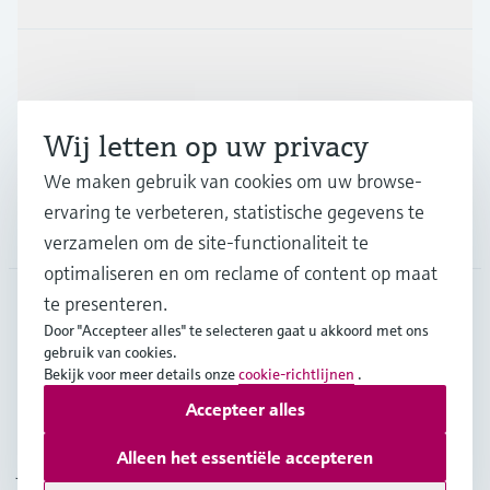
Industrieën
Wij letten op uw privacy
Support
We maken gebruik van cookies om uw browse-
ervaring te verbeteren, statistische gegevens te
Bedrijf
verzamelen om de site-functionaliteit te
optimaliseren en om reclame of content op maat
te presenteren.
Door "Accepteer alles" te selecteren gaat u akkoord met ons
BEL
•
Nederlands
gebruik van cookies.
Bekijk voor meer details onze
cookie-richtlijnen
.
Accepteer alles
Copyright © Endress+Hauser Group Services AG
Imprint
Gebruiksvoorwaarden
Data Protection
Alleen het essentiële accepteren
Juridische en algemene voorwaarden