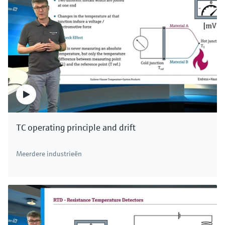
medium.
In een open tank wordt de druk continu
gecompenseerd in verhouding tot de
omgevingslucht. Daarom is het gas in het
bovenste gedeelte van de tank niet van invloed
op de niveaumeting. Bovenop de druk van de
vloeistofkolom reageert de atmosferische druk
echter ook op de sensor. Bij compensatie van de
atmosferische druk wordt de sensor een
TC operating principle and drift
relatieve-druksensor genoemd. Laten we een
dergelijke sensor eens nader bekijken. De
Meerdere industrieën
contactmeetcel is gebaseerd op
siliciumtechnologie en is speciaal ontwikkeld
voor de hydrostatische niveaumeting.
Weerstanden worden aangebracht op een
siliciumchip als een brug van Wheatstone.