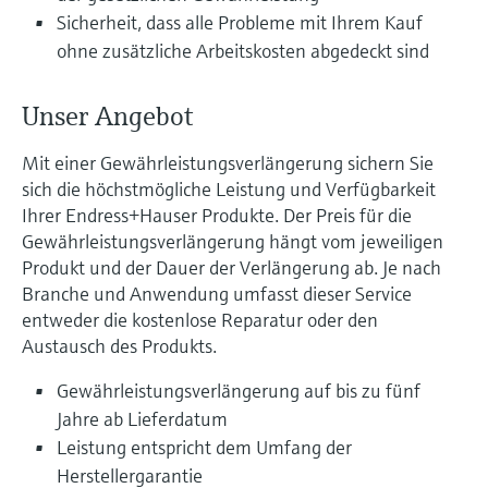
Füllstandsmessung
Analysatoren für Härte, Eisen,
Sicherheit, dass alle Probleme mit Ihrem Kauf
Device Viewer
Aluminium & Chromat
ohne zusätzliche Arbeitskosten abgedeckt sind
Produktspezifische Informationen und
Füllstandsmessung Druck
Dokumente finden
Prozessphotometer
Unser Angebot
Alle ansehen
Ersatzteilsuche
Mikrowellentransmission
Mit einer Gewährleistungsverlängerung sichern Sie
Ersatzteile anhand von Produktwurzel,
sich die höchstmögliche Leistung und Verfügbarkeit
Bestellcode oder Seriennummer finden
Ihrer Endress+Hauser Produkte. Der Preis für die
Memosens-Technologie
Gewährleistungsverlängerung hängt vom jeweiligen
Produkt und der Dauer der Verlängerung ab. Je nach
Alle ansehen
Branche und Anwendung umfasst dieser Service
entweder die kostenlose Reparatur oder den
Austausch des Produkts.
Gewährleistungsverlängerung auf bis zu fünf
Jahre ab Lieferdatum
Leistung entspricht dem Umfang der
Herstellergarantie