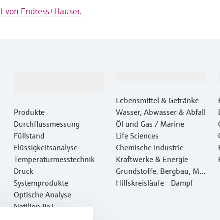
lt von Endress+Hauser.
Produkte &
Branchen
Dienstleistungen
Lebensmittel & Getränke
Produkte
Wasser, Abwasser & Abfall
Durchflussmessung
Öl und Gas / Marine
Füllstand
Life Sciences
Flüssigkeitsanalyse
Chemische Industrie
Temperaturmesstechnik
Kraftwerke & Energie
Druck
Grundstoffe, Bergbau, Met
Systemprodukte
alle
Hilfskreisläufe - Dampf
Optische Analyse
Netilion IIoT
Software