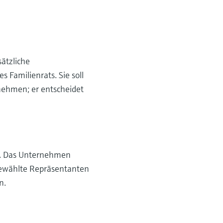
ätzliche
 Familienrats. Sie soll
rnehmen; er entscheidet
or. Das Unternehmen
sgewählte Repräsentanten
n.