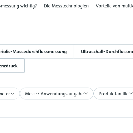
smessung wichtig?
Die Messtechnologien
Vorteile von mult
riolis-Massedurchflussmessung
Ultraschall-Durchfluss
enzdruck
meter
Mess-/ Anwendungsaufgabe
Produktfamilie