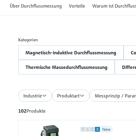
Über Durchflussmessung
Vorteile
Warum ist Durchflus
Kategorien
Magnetisch-induktive Durchflussmessung
Co
Thermische Massedurchflussmessung
Differ
Industrie
Produktart
Messprinzip / Para
102
Produkte
F
L
E
X
New