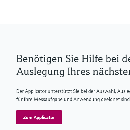
2x RJ45-Ethernet-Schnittstelle,
Messstofftemperaturbereich
Standard: –50…+150 °C (–58…+
Option: –50…+240 °C (–58…+46
Hochtemperaturoption: –50…+3
Option: –196 to +150 °C (–320 t
Benötigen Sie Hilfe bei 
Auslegung Ihres nächste
Der Applicator unterstützt Sie bei der Auswahl, Aus
für Ihre Messaufgabe und Anwendung geeignet sind
Zum Applicator