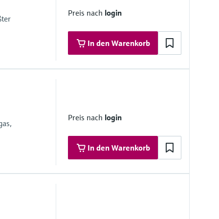
Preis nach
login
ßter
In den Warenkorb
 Materialien
 PFA
Preis nach
login
6L); Alloy C22, 2.4602 (UNS N06022), Tantal, Platin
gas,
In den Warenkorb
ungen und Zertifikate