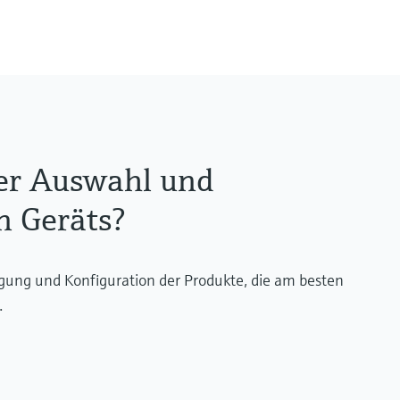
 TCP/IP
302 °F)
4 °F)
50 °C (–58…+662 °F)
o +302 °F)
der Auswahl und
n Geräts?
legung und Konfiguration der Produkte, die am besten
.