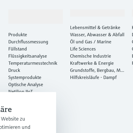
Produkte &
Branchen
Dienstleistungen
Lebensmittel & Getränke
Produkte
Wasser, Abwasser & Abfall
Durchflussmessung
Öl und Gas / Marine
Füllstand
Life Sciences
Flüssigkeitsanalyse
Chemische Industrie
Temperaturmesstechnik
Kraftwerke & Energie
Druck
Grundstoffe, Bergbau, Met
Systemprodukte
alle
Hilfskreisläufe - Dampf
Optische Analyse
Netilion IIoT
Software
Empfohlene Produkte
häre
Online Tools
r Website zu
Dienstleistungen
optimieren und