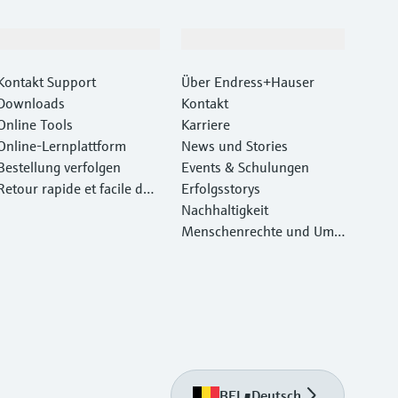
Support
Unternehmen
Kontakt Support
Über Endress+Hauser
Downloads
Kontakt
Online Tools
Karriere
Online-Lernplattform
News und Stories
Bestellung verfolgen
Events & Schulungen
Retour rapide et facile des
Erfolgsstorys
instruments
Nachhaltigkeit
Menschenrechte und Umw
eltschutz
BEL
•
Deutsch