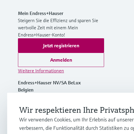
Mein Endress+Hauser
Steigern Sie die Effizienz und sparen Sie
wertvolle Zeit mit einem Mein
Endress+Hauser-Konto!
Jetzt registrieren
Anmelden
Weitere Informationen
Endress+Hauser NV/SA BeLux
Belgien
+32 (0)2 248 06 00
Wir respektieren Ihre Privatsp
Wir verwenden Cookies, um Ihr Erlebnis auf unsere
info.be@endress.com
verbessern, die Funktionalität durch Statistiken zu 