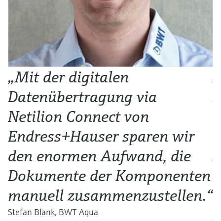
„Mit der digitalen
M
Datenübertragung via
E
Netilion Connect von
e
Endress+Hauser sparen wir
Ü
den enormen Aufwand, die
M
Dokumente der Komponenten
e
manuell zusammenzustellen.“
d
S
Stefan Blank, BWT Aqua