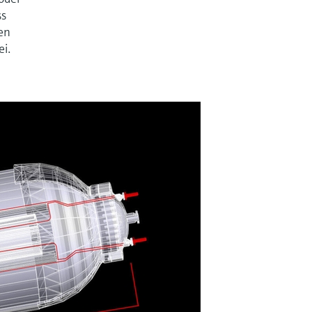
ss
en
i.