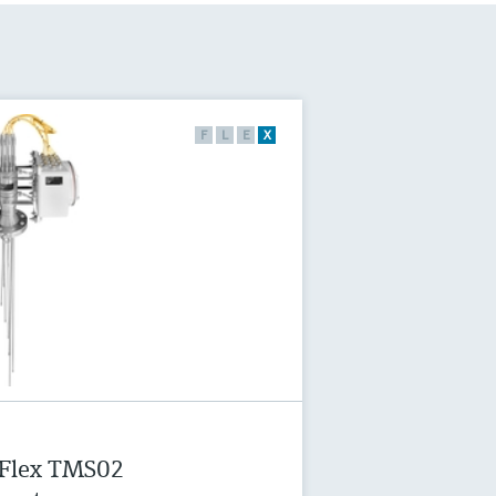
F
L
E
X
 Flex TMS02