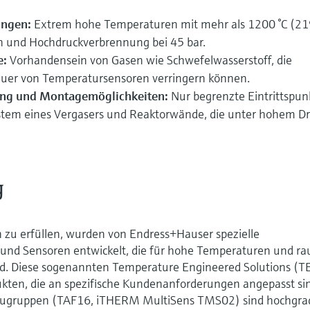
ungen:
Extrem hohe Temperaturen mit mehr als 1200 °C (2
en und Hochdruckverbrennung bei 45 bar.
e:
Vorhandensein von Gasen wie Schwefelwasserstoff, die
uer von Temperatursensoren verringern können.
ang und Montagemöglichkeiten:
Nur begrenzte Eintrittspun
ystem eines Vergasers und Reaktorwände, die unter hohem D
g
 zu erfüllen, wurden von Endress+Hauser spezielle
nd Sensoren entwickelt, die für hohe Temperaturen und ra
. Diese sogenannten Temperature Engineered Solutions (T
kten, die an spezifische Kundenanforderungen angepasst si
Baugruppen (TAF16, iTHERM MultiSens TMS02) sind hochgra