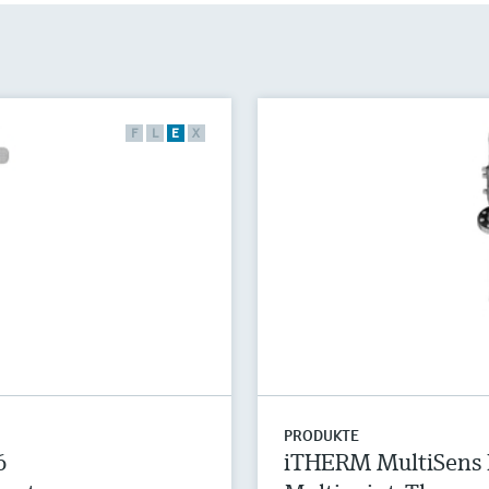
F
L
E
X
PRODUKTE
6
iTHERM MultiSens