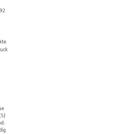
192
kte
ruck
ue
ES)
nd.
dig