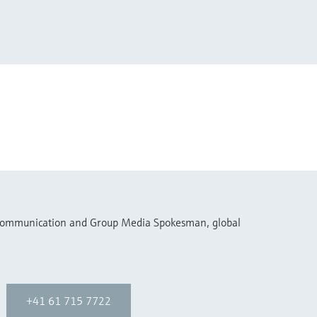
 Communication and Group Media Spokesman, global
+41 61 715 7722