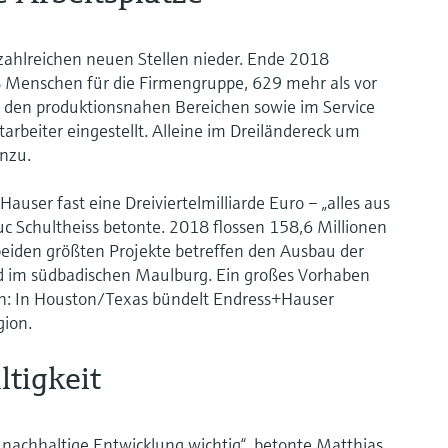
n zahlreichen neuen Stellen nieder. Ende 2018
 Menschen für die Firmengruppe, 629 mehr als vor
on, den produktionsnahen Bereichen sowie im Service
rbeiter eingestellt. Alleine im Dreiländereck um
nzu.
Hauser fast eine Dreiviertelmilliarde Euro – „alles aus
Luc Schultheiss betonte. 2018 flossen 158,6 Millionen
beiden größten Projekte betreffen den Ausbau der
d im südbadischen Maulburg. Ein großes Vorhaben
an: In Houston/Texas bündelt Endress+Hauser
gion.
ltigkeit
 nachhaltige Entwicklung wichtig“, betonte Matthias