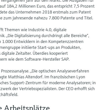
vergangenen Jahr auf den Markt. Die Ausgaben für
uf 184,2 Millionen Euro, das entspricht 7,5 Prozent
dete das Unternehmen 2018 erstmals zum Patent
te zum Jahresende nahezu 7.800 Patente und Titel.
fft Themen wie Industrie 4.0, digitale
. „Die Digitalisierung durchdringt alle Bereiche“,
n 1.000 Entwicklern in den Kompetenzzentren
mengruppe initiierte Start-ups an Produkten,
igitale Zeitalter. Überdies kooperiert
nern wie dem Software-Hersteller SAP.
 Prozessanalyse. „Die optischen Analyseverfahren
agte Matthias Altendorf. Im französischen Lyon
isches Support-Zentrum für moderne Analysatoren; in
werk der Vertriebsspezialisten. Der CEO erhofft sich
chäftsfeld.
e Arbeitsplätze