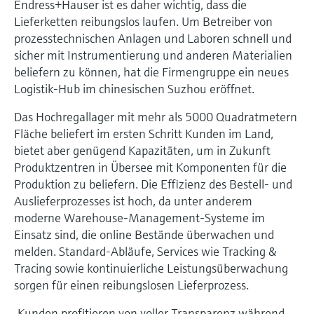
Endress+Hauser ist es daher wichtig, dass die
Füllstandsmessung
Analysatoren für Härte, Eisen,
Lieferketten reibungslos laufen. Um Betreiber von
Device Viewer
Aluminium & Chromat
prozesstechnischen Anlagen und Laboren schnell und
Produktspezifische Informationen und
Füllstandsmessung Druck
sicher mit Instrumentierung und anderen Materialien
Dokumente finden
Prozessphotometer
beliefern zu können, hat die Firmengruppe ein neues
Alle ansehen
Logistik-Hub im chinesischen Suzhou eröffnet.
Ersatzteilsuche
Mikrowellentransmission
Ersatzteile anhand von Produktwurzel,
Das Hochregallager mit mehr als 5000 Quadratmetern
Bestellcode oder Seriennummer finden
Fläche beliefert im ersten Schritt Kunden im Land,
Memosens-Technologie
bietet aber genügend Kapazitäten, um in Zukunft
Produktzentren in Übersee mit Komponenten für die
Alle ansehen
Produktion zu beliefern. Die Effizienz des Bestell- und
Auslieferprozesses ist hoch, da unter anderem
moderne Warehouse-Management-Systeme im
Einsatz sind, die online Bestände überwachen und
melden. Standard-Abläufe, Services wie Tracking &
Tracing sowie kontinuierliche Leistungsüberwachung
sorgen für einen reibungslosen Lieferprozess.
„Kunden profitieren von voller Transparenz während