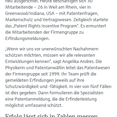
neu ausgerichtet. Heute beschäftigen sich 30
Füllstandsmessung
Analysatoren für Härte, Eisen,
Mitarbeitende – 26 in Weil am Rhein, vier in
Device Viewer
Aluminium & Chromat
Greenwood/Indiana, USA – mit Patentenfragen,
Produktspezifische Informationen und
Füllstandsmessung Druck
Markenschutz und Vertragswesen. Zeitgleich startete
Dokumente finden
Prozessphotometer
das „Patent Rights Incentive Program“. Es ermuntert
Alle ansehen
die Mitarbeitenden der Firmengruppe zu
Ersatzteilsuche
Erfindungsmeldungen.
Mikrowellentransmission
Ersatzteile anhand von Produktwurzel,
Bestellcode oder Seriennummer finden
„Wenn wir uns vor unerwünschten Nachahmern
Memosens-Technologie
schützen möchten, müssen wir alle relevanten
Entwicklungen kennen“, sagt Angelika Andres. Die
Alle ansehen
Physikerin und Patentanwältin leitet das Patentwesen
der Firmengruppe seit 1999. Ihr Team prüft die
gemeldeten Erfindungen jeweils auf ihre
Schutzwürdigkeit und -fähigkeit. In vier von fünf Fällen
ist dies gegeben. Dann formulieren die Spezialisten
eine Patentanmeldung, die die Erfinderleistung
möglichst umfassend schützt.
Erfolg lässt sich in Zahlen messen