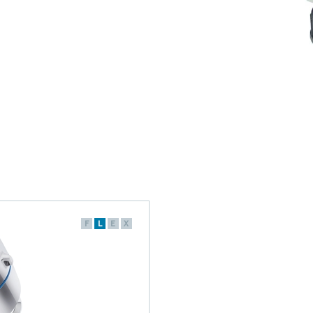
F
L
E
X