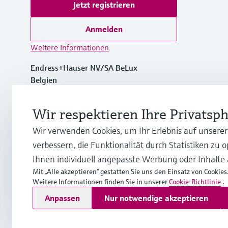
Jetzt registrieren
Anmelden
Weitere Informationen
Endress+Hauser NV/SA BeLux
Belgien
+32 (0)2 248 06 00
Wir respektieren Ihre Privatsp
Wir verwenden Cookies, um Ihr Erlebnis auf unsere
info.be@endress.com
verbessern, die Funktionalität durch Statistiken zu 
Ihnen individuell angepasste Werbung oder Inhalte
Mit „Alle akzeptieren“ gestatten Sie uns den Einsatz von Cookies
Weitere Informationen finden Sie in unserer
Cookie-Richtlinie
.
Copyright © Endress+Hauser Group Services AG
Anpassen
Nur notwendige akzeptieren
Impressum
Nutzungsbedingungen
Datenschutz
General te