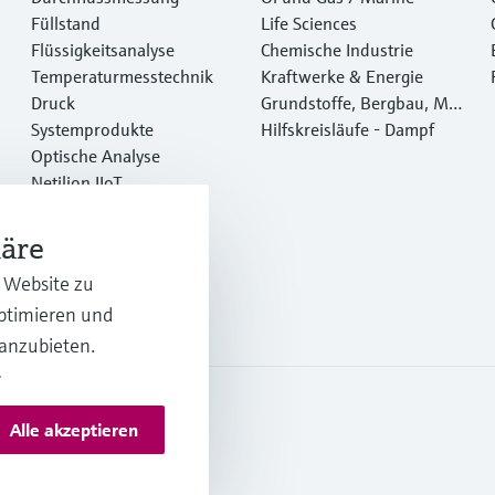
Füllstand
Life Sciences
Flüssigkeitsanalyse
Chemische Industrie
Temperaturmesstechnik
Kraftwerke & Energie
Druck
Grundstoffe, Bergbau, Met
Systemprodukte
alle
Hilfskreisläufe - Dampf
Optische Analyse
Netilion IIoT
Software
Empfohlene Produkte
häre
Online Tools
r Website zu
Dienstleistungen
optimieren und
 anzubieten.
.
Alle akzeptieren
rms and conditions