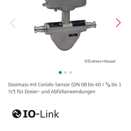
Füllstandsmessung
Analysatoren für Härte, Eisen,
Device Viewer
Aluminium & Chromat
Produktspezifische Informationen und
Füllstandsmessung Druck
Dokumente finden
Prozessphotometer
Alle ansehen
Ersatzteilsuche
Mikrowellentransmission
Ersatzteile anhand von Produktwurzel,
Bestellcode oder Seriennummer finden
Memosens-Technologie
©Endress+Hauser
Alle ansehen
Dosimass mit Coriolis-Sensor (DN 08 bis 40 / ³⁄₈ bis 1
½") für Dosier- und Abfüllanwendungen