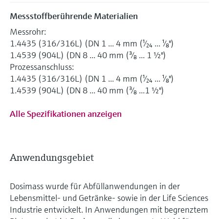
Messstoffberührende Materialien
Messrohr:
1.4435 (316/316L) (DN 1 ... 4 mm (¹⁄₂₄ ... ¹⁄₈")
1.4539 (904L) (DN 8 ... 40 mm (³⁄₈ ... 1 ½")
Prozessanschluss:
1.4435 (316/316L) (DN 1 ... 4 mm (¹⁄₂₄ ... ¹⁄₈")
1.4539 (904L) (DN 8 ... 40 mm (³⁄₈ ...1 ½")
Alle Spezifikationen anzeigen
Anwendungsgebiet
Dosimass wurde für Abfüllanwendungen in der
Lebensmittel- und Getränke- sowie in der Life Sciences
Industrie entwickelt. In Anwendungen mit begrenztem