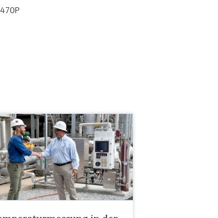
M470P