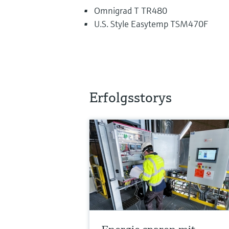
Omnigrad T TR480
U.S. Style Easytemp TSM470F
Erfolgsstorys