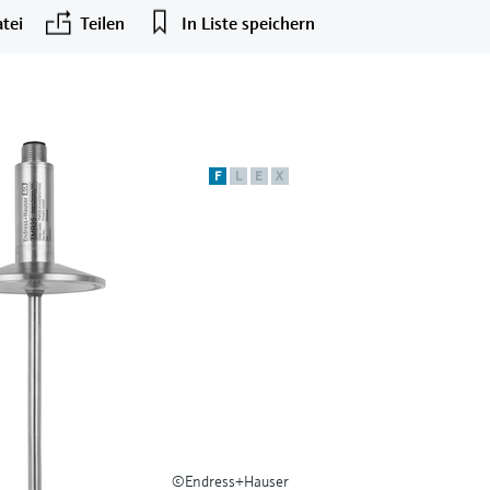
tei
Teilen
In Liste speichern
F
L
E
X
©Endress+Hauser