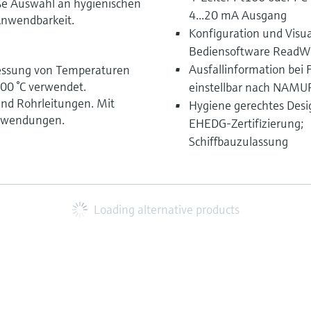
oße Auswahl an hygienischen
4...20 mA Ausgang
 Anwendbarkeit.
Konfiguration und Visua
Bediensoftware ReadW
Ausfallinformation bei 
essung von Temperaturen
 200 °C verwendet.
einstellbar nach NAM
und Rohrleitungen. Mit
Hygiene gerechtes Des
Anwendungen.
EHEDG-Zertifizierung;
Schiffbauzulassung
Loading alternative products