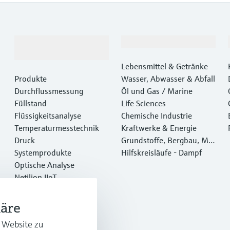
Produkte &
Branchen
Dienstleistungen
Lebensmittel & Getränke
Produkte
Wasser, Abwasser & Abfall
Durchflussmessung
Öl und Gas / Marine
Füllstand
Life Sciences
Flüssigkeitsanalyse
Chemische Industrie
Temperaturmesstechnik
Kraftwerke & Energie
Druck
Grundstoffe, Bergbau, Met
Systemprodukte
alle
Hilfskreisläufe - Dampf
Optische Analyse
Netilion IIoT
Software
Empfohlene Produkte
häre
Online Tools
r Website zu
Dienstleistungen