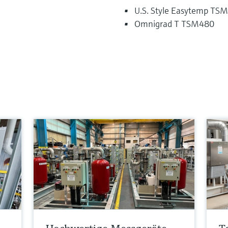
U.S. Style Easytemp TS
Omnigrad T TSM480