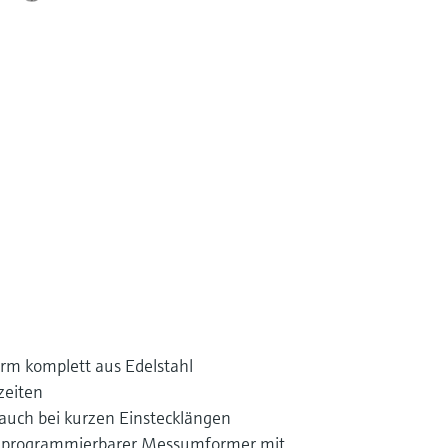
rm komplett aus Edelstahl
zeiten
uch bei kurzen Einstecklängen
C-programmierbarer Messumformer mit