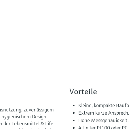
Vorteile
Kleine, kompakte Baufo
usnutzung, zuverlässigem
Extrem kurze Ansprech
d hygienischem Design
Hohe Messgenauigkeit a
n der Lebensmittel & Life
4-Leiter Pt100 oder P