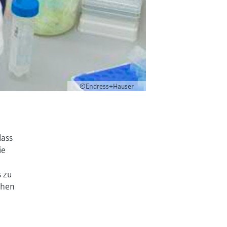
©Endress+Hauser
dass
ie
s zu
chen