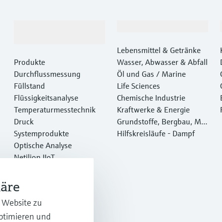
Produkte &
Branchen
Dienstleistungen
Lebensmittel & Getränke
Produkte
Wasser, Abwasser & Abfall
Durchflussmessung
Öl und Gas / Marine
Füllstand
Life Sciences
Flüssigkeitsanalyse
Chemische Industrie
Temperaturmesstechnik
Kraftwerke & Energie
Druck
Grundstoffe, Bergbau, Met
Systemprodukte
alle
Hilfskreisläufe - Dampf
Optische Analyse
Netilion IIoT
Software
Empfohlene Produkte
häre
Online Tools
r Website zu
Dienstleistungen
optimieren und