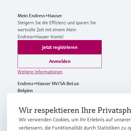
Mein Endress+Hauser
Steigern Sie die Effizienz und sparen Sie
wertvolle Zeit mit einem Mein
Endress+Hauser-Konto!
Jetzt registrieren
Anmelden
Weitere Informationen
Endress+Hauser NV/SA BeLux
Belgien
+32 (0)2 248 06 00
Wir respektieren Ihre Privatsp
Wir verwenden Cookies, um Ihr Erlebnis auf unsere
info.be@endress.com
verbessern, die Funktionalität durch Statistiken zu 