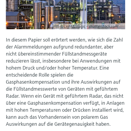
Learning Center
Kultur & Werte
Networking
Sauerstoffsensoren und -
Job opportunities at
Optische Analyse
Temperaturschalter
Energiemanager &
Netilion Device Viewer
Grundstoffe, Bergbau, Metalle
Karriere
Learning Center – Geführte Kurse und
Differenzdruck-Durchflussmessung
Hydrostatische Füllstandsmessung
Prozess-Gasanalysatoren
Endress+Hauser Optical Analysis
messumformer
Endress+Hauser SICK
Wissensressourcen auf der Endress+Hauser
Applikationsmanager
Nachhaltigkeit
Event- und Schulungsfinder
Lernplattform ermöglichen die
Netilion IIoT
Oberflächenthermometer und
Netilion Water
Hilfskreisläufe - Dampf
Alle ansehen
Konduktive Füllstandsmessung
Luftqualitätsmessgeräte
©Light&Magic - shutterstock.com
Endress+Hauser SICK
Laborgeräte
Weiterbildung jederzeit und von jedem
Anlegefühler
Überspannungsschutzgeräte
Verbundene Unternehmen
Standort aus.
Events & Schulungen
In diesem Papier soll erörtert werden, wie sich die Zahl
Software
Füllstandsmessung Schwimmer
Rauchdetektoren
Automatische Probenehmer
Wählen Sie aus einer Vielfalt an Events aus,
der Alarmmeldungen aufgrund redundanter, aber
Kabelfühler
Alle ansehen
sei es Schulungen, Seminare, Messen,
Im Fokus für alle Branchen
nicht übereinstimmender Füllstandmessgeräte
Fachtagungen oder Online-Seminare.
Radiometrische Messung
Sichtweitemessgeräte
SAK-, CSB- und TOC-Analysatoren
reduzieren lässt, insbesondere bei Anwendungen mit
Multipoint Thermometer
Produktwerkzeuge
Lösungen für Nachhaltigkeit in der
hohem Druck und/oder hoher Temperatur. Eine
Drehflügelschalter
Überhöhendetektoren
Redox-Elektroden und -
Industrie
entscheidende Rolle spielen die
Alle ansehen
Produktfinder
Gasphasenkompensation und ihre Auswirkungen auf
Messumformer
Servo Füllstandsmessung
Alle ansehen
die Füllstandmesswerte von Geräten mit geführtem
Produkte anhand von Produktmerkmalen
Der Wandel in der Prozessindustrie
finden
Radar. Wenn ein Gerät mit geführtem Radar, das nicht
Schlammspiegelmessung
durch Digitalisierung
über eine Gasphasenkompensation verfügt, in Anlagen
Elektromechanische
Applicator
mit hohen Temperaturen oder Drücken installiert wird,
Füllstandsmessung
Analysatoren für Ammonium,
Operational Excellence dank
Produkte anhand von
kann auch das Vorhandensein von polarem Gas
Nitrat, Phosphat etc.
entscheidungsrelevanter
Anwendungsparametern finden, auswählen
Auswirkungen auf die Gerätegenauigkeit haben.
Mikrowellenschranke
und konfigurieren
Prozesstransparenz