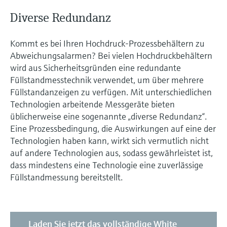
Füllstandsmessung
Analysatoren für Härte, Eisen,
Diverse Redundanz
Device Viewer
Aluminium & Chromat
Produktspezifische Informationen und
Füllstandsmessung Druck
Dokumente finden
Kommt es bei Ihren Hochdruck-Prozessbehältern zu
Prozessphotometer
Abweichungsalarmen? Bei vielen Hochdruckbehältern
Alle ansehen
Ersatzteilsuche
wird aus Sicherheitsgründen eine redundante
Mikrowellentransmission
Ersatzteile anhand von Produktwurzel,
Füllstandmesstechnik verwendet, um über mehrere
Bestellcode oder Seriennummer finden
Füllstandanzeigen zu verfügen. Mit unterschiedlichen
Memosens-Technologie
Technologien arbeitende Messgeräte bieten
üblicherweise eine sogenannte „diverse Redundanz“.
Alle ansehen
Eine Prozessbedingung, die Auswirkungen auf eine der
Technologien haben kann, wirkt sich vermutlich nicht
auf andere Technologien aus, sodass gewährleistet ist,
dass mindestens eine Technologie eine zuverlässige
Füllstandmessung bereitstellt.
Laden Sie jetzt das vollständige White