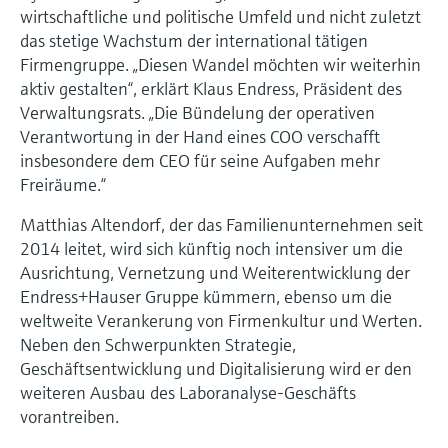
Füllstandsmessung
wirtschaftliche und politische Umfeld und nicht zuletzt
Analysatoren für Härte, Eisen,
Device Viewer
das stetige Wachstum der international tätigen
Aluminium & Chromat
Produktspezifische Informationen und
Firmengruppe. „Diesen Wandel möchten wir weiterhin
Füllstandsmessung Druck
Dokumente finden
aktiv gestalten“, erklärt Klaus Endress, Präsident des
Prozessphotometer
Verwaltungsrats. „Die Bündelung der operativen
Alle ansehen
Ersatzteilsuche
Verantwortung in der Hand eines COO verschafft
Mikrowellentransmission
Ersatzteile anhand von Produktwurzel,
insbesondere dem CEO für seine Aufgaben mehr
Bestellcode oder Seriennummer finden
Freiräume.“
Memosens-Technologie
Matthias Altendorf, der das Familienunternehmen seit
2014 leitet, wird sich künftig noch intensiver um die
Alle ansehen
Ausrichtung, Vernetzung und Weiterentwicklung der
Endress+Hauser Gruppe kümmern, ebenso um die
weltweite Verankerung von Firmenkultur und Werten.
Neben den Schwerpunkten Strategie,
Geschäftsentwicklung und Digitalisierung wird er den
weiteren Ausbau des Laboranalyse-Geschäfts
vorantreiben.