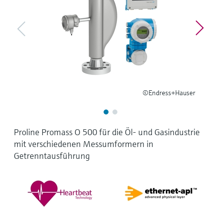
Füllstandsmessung
Analysatoren für Härte, Eisen,
Device Viewer
Aluminium & Chromat
Produktspezifische Informationen und
Füllstandsmessung Druck
Dokumente finden
Prozessphotometer
Alle ansehen
Ersatzteilsuche
Mikrowellentransmission
Ersatzteile anhand von Produktwurzel,
Bestellcode oder Seriennummer finden
©Endress+Hauser
Memosens-Technologie
Alle ansehen
Proline Promass O 500 für die Öl- und Gasindustrie
mit verschiedenen Messumformern in
Getrenntausführung