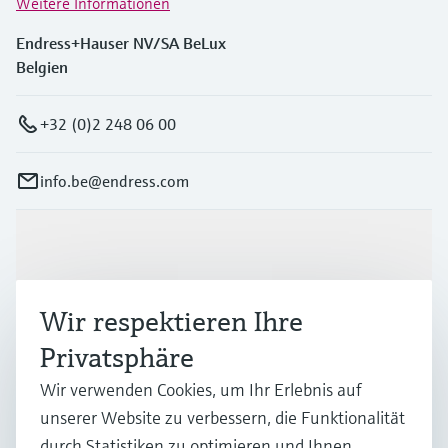
Weitere Informationen
Endress+Hauser NV/SA BeLux
Belgien
+32 (0)2 248 06 00
info.be@endress.com
Produkte & Dienstleistungen
Wir respektieren Ihre
Branchen
Privatsphäre
Wir verwenden Cookies, um Ihr Erlebnis auf
Support
unserer Website zu verbessern, die Funktionalität
durch Statistiken zu optimieren und Ihnen