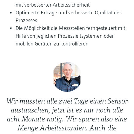
Füllstandsmessung
mit verbesserter Arbeitssicherheit
Analysatoren für Härte, Eisen,
Device Viewer
Optimierte Erträge und verbesserte Qualität des
Aluminium & Chromat
Produktspezifische Informationen und
Füllstandsmessung Druck
Prozesses
Dokumente finden
Die Möglichkeit die Messstellen ferngesteuert mit
Prozessphotometer
Alle ansehen
Hilfe von jeglichen Prozessleitsystemen oder
Ersatzteilsuche
mobilen Geräten zu kontrollieren
Mikrowellentransmission
Ersatzteile anhand von Produktwurzel,
Bestellcode oder Seriennummer finden
Memosens-Technologie
Alle ansehen
Wir mussten alle zwei Tage einen Sensor
austauschen, jetzt ist es nur noch alle
acht Monate nötig. Wir sparen also eine
Menge Arbeitsstunden. Auch die