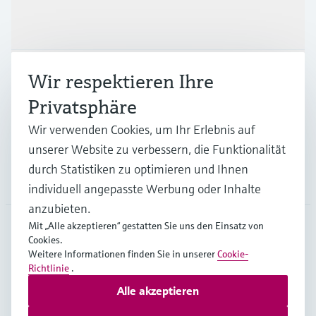
Produkte & Dienstleistungen
Branchen
Wir respektieren Ihre
Privatsphäre
Support
Wir verwenden Cookies, um Ihr Erlebnis auf
unserer Website zu verbessern, die Funktionalität
durch Statistiken zu optimieren und Ihnen
Unternehmen
individuell angepasste Werbung oder Inhalte
anzubieten.
Mit „Alle akzeptieren“ gestatten Sie uns den Einsatz von
Cookies.
BEL
•
Deutsch
Weitere Informationen finden Sie in unserer
Cookie-
Richtlinie
.
Alle akzeptieren
Copyright © Endress+Hauser Group Services AG