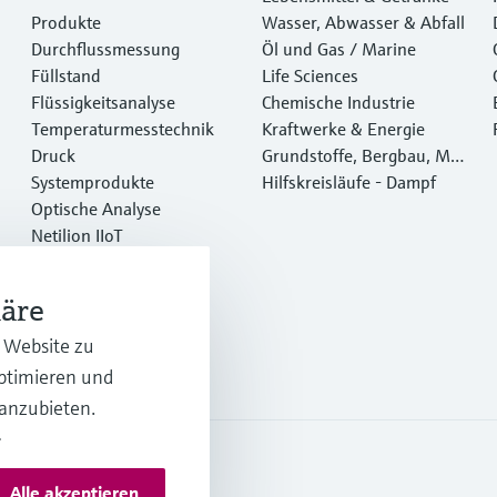
Produkte
Wasser, Abwasser & Abfall
Durchflussmessung
Öl und Gas / Marine
Füllstand
Life Sciences
Flüssigkeitsanalyse
Chemische Industrie
Temperaturmesstechnik
Kraftwerke & Energie
Druck
Grundstoffe, Bergbau, Met
Systemprodukte
alle
Hilfskreisläufe - Dampf
Optische Analyse
Netilion IIoT
Software
Empfohlene Produkte
häre
Online Tools
Dienstleistungen
r Website zu
optimieren und
 anzubieten.
.
Alle akzeptieren
rms and conditions