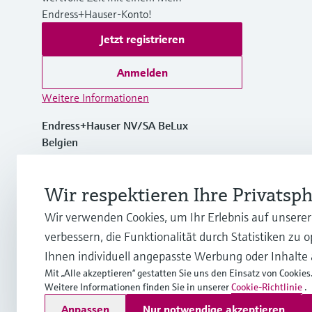
Endress+Hauser-Konto!
Jetzt registrieren
Anmelden
Weitere Informationen
Endress+Hauser NV/SA BeLux
Belgien
+32 (0)2 248 06 00
Wir respektieren Ihre Privatsp
Wir verwenden Cookies, um Ihr Erlebnis auf unsere
info.be@endress.com
verbessern, die Funktionalität durch Statistiken zu 
Ihnen individuell angepasste Werbung oder Inhalte
Mit „Alle akzeptieren“ gestatten Sie uns den Einsatz von Cookies
Weitere Informationen finden Sie in unserer
Cookie-Richtlinie
.
Copyright © Endress+Hauser Group Services AG
Anpassen
Nur notwendige akzeptieren
Impressum
Nutzungsbedingungen
Datenschutz
General te