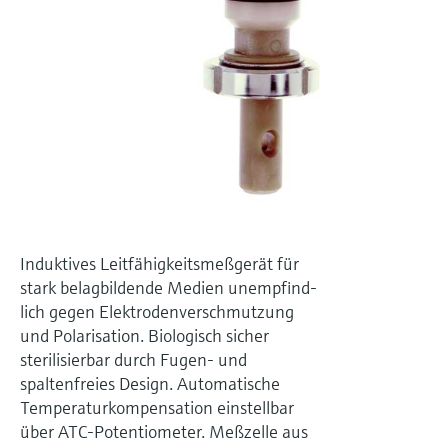
Füllstandsmessung
Analysatoren für Härte, Eisen,
Device Viewer
Aluminium & Chromat
Produktspezifische Informationen und
Füllstandsmessung Druck
Dokumente finden
Prozessphotometer
Alle ansehen
Ersatzteilsuche
Mikrowellentransmission
Ersatzteile anhand von Produktwurzel,
Bestellcode oder Seriennummer finden
Memosens-Technologie
Alle ansehen
Induktives Leitfähigkeitsmeßgerät für
stark belagbildende Medien unempfind-
lich gegen Elektrodenverschmutzung
und Polarisation. Biologisch sicher
sterilisierbar durch Fugen- und
spaltenfreies Design. Automatische
Temperaturkompensation einstellbar
über ATC-Potentiometer. Meßzelle aus