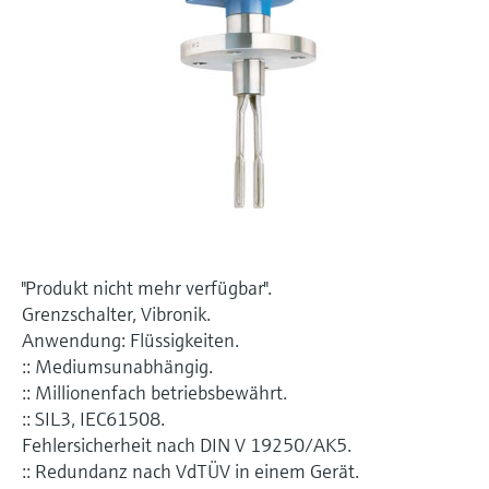
Füllstandsmessung
Analysatoren für Härte, Eisen,
Device Viewer
Aluminium & Chromat
Produktspezifische Informationen und
Füllstandsmessung Druck
Dokumente finden
Prozessphotometer
Alle ansehen
Ersatzteilsuche
Mikrowellentransmission
Ersatzteile anhand von Produktwurzel,
Bestellcode oder Seriennummer finden
Memosens-Technologie
Alle ansehen
"Produkt nicht mehr verfügbar".
Grenzschalter, Vibronik.
Anwendung: Flüssigkeiten.
:: Mediumsunabhängig.
:: Millionenfach betriebsbewährt.
:: SIL3, IEC61508.
Fehlersicherheit nach DIN V 19250/AK5.
:: Redundanz nach VdTÜV in einem Gerät.