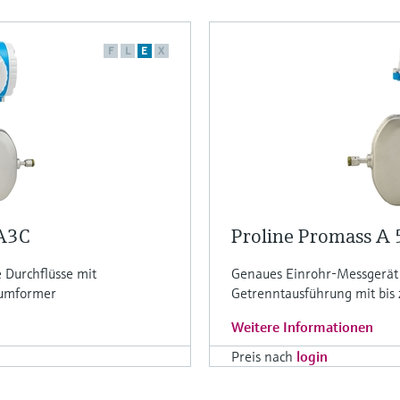
F
L
E
X
8A3C
Proline Promass A
 Durchflüsse mit
Genaues Einrohr-Messgerät fü
sumformer
Getrenntausführung mit bis 
Weitere Informationen
Preis nach
login