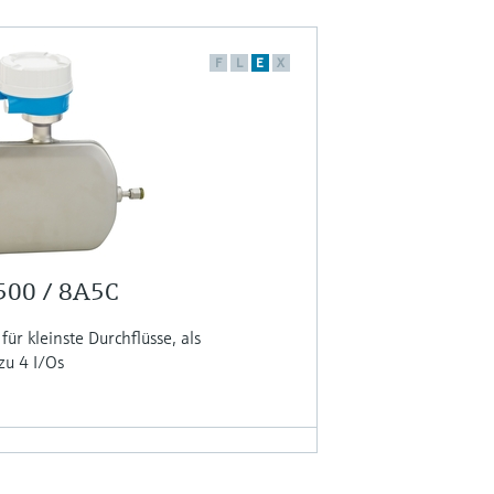
F
L
E
X
 500 / 8A5C
r kleinste Durchflüsse, als
zu 4 I/Os