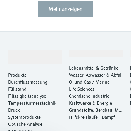
Mehr anzeigen
Produkte &
Branchen
Dienstleistungen
Lebensmittel & Getränke
Produkte
Wasser, Abwasser & Abfall
Durchflussmessung
Öl und Gas / Marine
Füllstand
Life Sciences
Flüssigkeitsanalyse
Chemische Industrie
Temperaturmesstechnik
Kraftwerke & Energie
Druck
Grundstoffe, Bergbau, Met
Systemprodukte
alle
Hilfskreisläufe - Dampf
Optische Analyse
Netilion IIoT