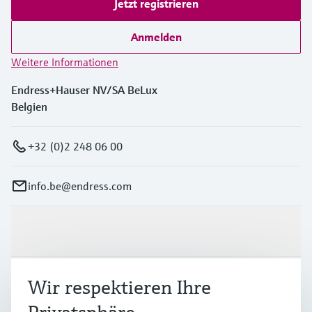
Jetzt registrieren
Anmelden
Weitere Informationen
Endress+Hauser NV/SA BeLux
Belgien
+32 (0)2 248 06 00
info.be@endress.com
Produkte & Dienstleistungen
Branchen
Wir respektieren Ihre