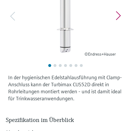
Füllstandsmessung
Analysatoren für Härte, Eisen,
Device Viewer
Aluminium & Chromat
Produktspezifische Informationen und
Füllstandsmessung Druck
Dokumente finden
Prozessphotometer
Alle ansehen
Ersatzteilsuche
Mikrowellentransmission
Ersatzteile anhand von Produktwurzel,
Bestellcode oder Seriennummer finden
©Endress+Hauser
Memosens-Technologie
Alle ansehen
In der hygienischen Edelstahlausführung mit Clamp-
Anschluss kann der Turbimax CUS52D direkt in
Rohrleitungen montiert werden - und ist damit ideal
für Trinkwasseranwendungen.
Spezifikation im Überblick