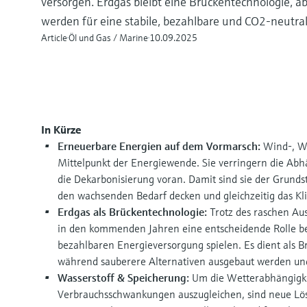
versorgen. Erdgas bleibt eine Brückentechnologie, a
werden für eine stabile, bezahlbare und CO2-neutra
Article
Öl und Gas / Marine
10.09.2025
In Kürze
Erneuerbare Energien auf dem Vormarsch:
Wind-, W
Mittelpunkt der Energiewende. Sie verringern die Abhä
die Dekarbonisierung voran. Damit sind sie der Grunds
den wachsenden Bedarf decken und gleichzeitig das Kl
Erdgas als Brückentechnologie:
Trotz des raschen Au
in den kommenden Jahren eine entscheidende Rolle bei
bezahlbaren Energieversorgung spielen. Es dient als Brü
während sauberere Alternativen ausgebaut werden und 
Wasserstoff & Speicherung:
Um die Wetterabhängigke
Verbrauchsschwankungen auszugleichen, sind neue Lösu