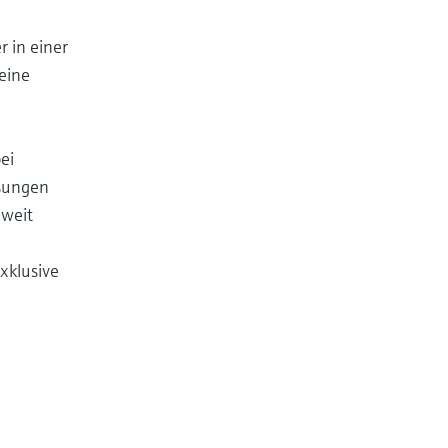
 in einer
eine
ei
ssungen
 weit
xklusive