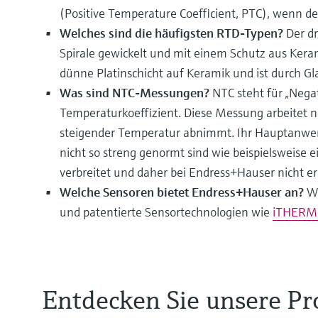
(Positive Temperature Coefficient, PTC), wenn d
Welches sind die häufigsten RTD-Typen?
Der d
Spirale gewickelt und mit einem Schutz aus Keram
dünne Platinschicht auf Keramik und ist durch Gl
Was sind NTC-Messungen?
NTC steht für „Nega
Temperaturkoeffizient. Diese Messung arbeitet 
steigender Temperatur abnimmt. Ihr Hauptanwend
nicht so streng genormt sind wie beispielsweise 
verbreitet und daher bei Endress+Hauser nicht erh
Welche Sensoren bietet Endress+Hauser an?
Wi
und patentierte Sensortechnologien wie
iTHERM 
Entdecken Sie unsere P
Sie finden, Temperaturmessungen seien langwei