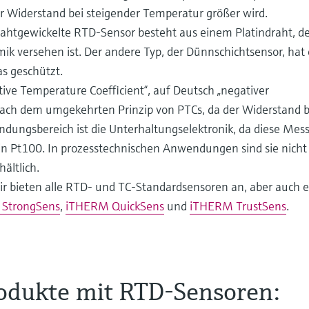
er Widerstand bei steigender Temperatur größer wird.
rahtgewickelte RTD-Sensor besteht aus einem Platindraht, der
ik versehen ist. Der andere Typ, der Dünnschichtsensor, hat 
as geschützt.
tive Temperature Coefficient“, auf Deutsch „negativer
nach dem umgekehrten Prinzip von PTCs, da der Widerstand b
ungsbereich ist die Unterhaltungselektronik, da diese Me
ein Pt100. In prozesstechnischen Anwendungen sind sie nicht
ältlich.
r bieten alle RTD- und TC-Standardsensoren an, aber auch e
StrongSens
,
iTHERM QuickSens
und
iTHERM TrustSens
.
rodukte mit RTD-Sensoren:
lig? Überhaupt nicht! Heute geht es um RTD-