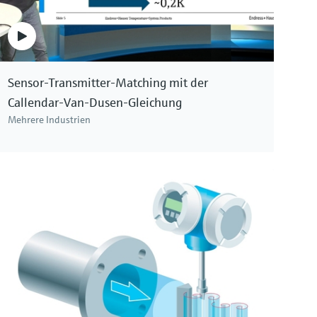
angeschlossenem Kabel für den Einsatz in vielen
Metrisches, direktberührendes RTD Basis-
Prozess- und Laboranwendungen
Thermometer für hygienische Anwendungen
Preis nach
login
83,70 €
ab
Sensor-Transmitter-Matching mit der
Callendar-Van-Dusen-Gleichung
Mehrere Industrien