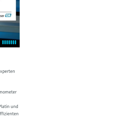
experten
ermometer
Platin und
ffizienten