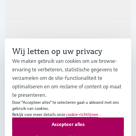
Producten en Services
Industrieën
Wij letten op uw privacy
Support
We maken gebruik van cookies om uw browse-
ervaring te verbeteren, statistische gegevens te
Bedrijf
verzamelen om de site-functionaliteit te
optimaliseren en om reclame of content op maat
te presenteren.
Door "Accepteer alles" te selecteren gaat u akkoord met ons
BEL
•
Nederlands
gebruik van cookies.
Bekijk voor meer details onze
cookie-richtlijnen
.
Accepteer alles
Copyright © Endress+Hauser Group Services AG
Imprint
Gebruiksvoorwaarden
Data Protection