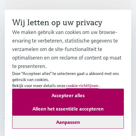
Industrieën
Wij letten op uw privacy
Support
We maken gebruik van cookies om uw browse-
ervaring te verbeteren, statistische gegevens te
verzamelen om de site-functionaliteit te
Bedrijf
optimaliseren en om reclame of content op maat
te presenteren.
Door "Accepteer alles" te selecteren gaat u akkoord met ons
BEL
•
Nederlands
gebruik van cookies.
Bekijk voor meer details onze
cookie-richtlijnen
.
Accepteer alles
Copyright © Endress+Hauser Group Services AG
Imprint
Gebruiksvoorwaarden
Data Protection
Alleen het essentiële accepteren
Juridische en algemene voorwaarden
Aanpassen