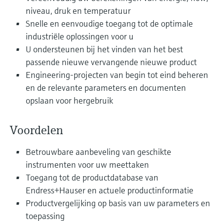
Level measurement with pressure
Device Viewer
niveau, druk en temperatuur
besluitvormingsniveau
Memosens technology
Find product-specific information and
Snelle en eenvoudige toegang tot de optimale
Alles winkelen
documentation
industriële oplossingen voor u
Alles winkelen
U ondersteunen bij het vinden van het best
Spare parts finder
passende nieuwe vervangende nieuwe product
Find spare parts by product root, order code,
Engineering-projecten van begin tot eind beheren
or serial number
en de relevante parameters en documenten
opslaan voor hergebruik
Voordelen
Betrouwbare aanbeveling van geschikte
instrumenten voor uw meettaken
Toegang tot de productdatabase van
Endress+Hauser en actuele productinformatie
Productvergelijking op basis van uw parameters en
toepassing