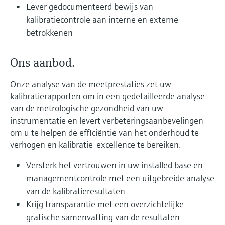
Level measurement with pressure
Lever gedocumenteerd bewijs van
Device Viewer
besluitvormingsniveau
Memosens technology
kalibratiecontrole aan interne en externe
Find product-specific information and
Alles winkelen
documentation
betrokkenen
Alles winkelen
Spare parts finder
Ons aanbod.
Find spare parts by product root, order code,
or serial number
Onze analyse van de meetprestaties zet uw
kalibratierapporten om in een gedetailleerde analyse
van de metrologische gezondheid van uw
instrumentatie en levert verbeteringsaanbevelingen
om u te helpen de efficiëntie van het onderhoud te
verhogen en kalibratie-excellence te bereiken.
Versterk het vertrouwen in uw installed base en
managementcontrole met een uitgebreide analyse
van de kalibratieresultaten
Krijg transparantie met een overzichtelijke
grafische samenvatting van de resultaten