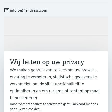
info.be@endress.com
Producten en Services
Industrieën
Wij letten op uw privacy
Support
We maken gebruik van cookies om uw browse-
ervaring te verbeteren, statistische gegevens te
Bedrijf
verzamelen om de site-functionaliteit te
optimaliseren en om reclame of content op maat
te presenteren.
Door "Accepteer alles" te selecteren gaat u akkoord met ons
BEL
•
Nederlands
gebruik van cookies.