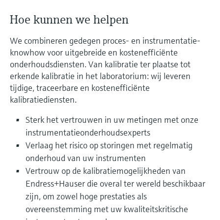
Level measurement with pressure
Device Viewer
besluitvormingsniveau
Memosens technology
Hoe kunnen we helpen
Find product-specific information and
Alles winkelen
documentation
We combineren gedegen proces- en instrumentatie-
Alles winkelen
knowhow voor uitgebreide en kostenefficiënte
Spare parts finder
onderhoudsdiensten. Van kalibratie ter plaatse tot
Find spare parts by product root, order code,
erkende kalibratie in het laboratorium: wij leveren
or serial number
tijdige, traceerbare en kostenefficiënte
kalibratiediensten.
Sterk het vertrouwen in uw metingen met onze
instrumentatieonderhoudsexperts
Verlaag het risico op storingen met regelmatig
onderhoud van uw instrumenten
Vertrouw op de kalibratiemogelijkheden van
Endress+Hauser die overal ter wereld beschikbaar
zijn, om zowel hoge prestaties als
overeenstemming met uw kwaliteitskritische