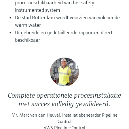
Level measurement with pressure
procesbeschikbaarheid van het safety
Device Viewer
besluitvormingsniveau
Memosens technology
instrumented system
Find product-specific information and
Alles winkelen
De stad Rotterdam wordt voorzien van voldoende
documentation
Alles winkelen
warm water
Spare parts finder
Uitgebreide en gedetailleerde rapporten direct
Find spare parts by product root, order code,
beschikbaar
or serial number
Complete operationele procesinstallatie
met succes volledig gevalideerd.
Mr. Marc van den Heuvel, Installatiebeheerder Pipeline
Control
VWS Pipeline-Control