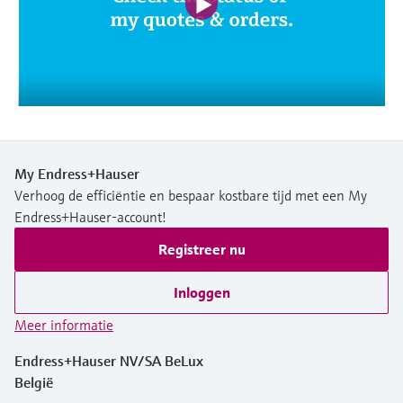
Level measurement with pressure
Device Viewer
besluitvormingsniveau
Memosens technology
Find product-specific information and
Alles winkelen
documentation
Alles winkelen
Spare parts finder
Find spare parts by product root, order code,
or serial number
My Endress+Hauser
Verhoog de efficiëntie en bespaar kostbare tijd met een My
Endress+Hauser-account!
Registreer nu
Inloggen
Meer informatie
Endress+Hauser NV/SA BeLux
België