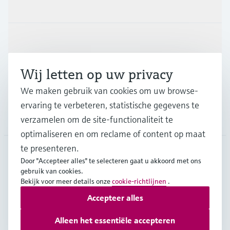
Producten en Services
Industrieën
Wij letten op uw privacy
Support
We maken gebruik van cookies om uw browse-
ervaring te verbeteren, statistische gegevens te
Bedrijf
verzamelen om de site-functionaliteit te
optimaliseren en om reclame of content op maat
te presenteren.
Door "Accepteer alles" te selecteren gaat u akkoord met ons
BEL
•
Nederlands
gebruik van cookies.
Bekijk voor meer details onze
cookie-richtlijnen
.
Accepteer alles
Copyright © Endress+Hauser Group Services AG
Imprint
Gebruiksvoorwaarden
Data Protection
Alleen het essentiële accepteren
Juridische en algemene voorwaarden