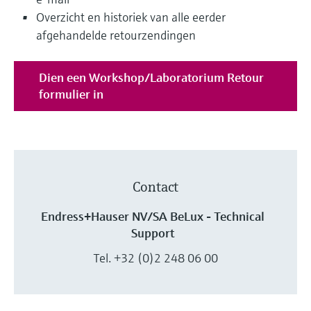
Level measurement with pressure
Device Viewer
Overzicht en historiek van alle eerder
besluitvormingsniveau
Memosens technology
Find product-specific information and
afgehandelde retourzendingen
Alles winkelen
documentation
Alles winkelen
Spare parts finder
Dien een Workshop/Laboratorium Retour
Find spare parts by product root, order code,
formulier in
or serial number
Contact
Endress+Hauser NV/SA BeLux - Technical
Support
Tel. +32 (0)2 248 06 00