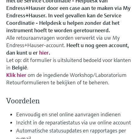
met de Service Coordinatie - Helpdesk van
Studiecentrum
measurement
Netwerken
Job opportunities at
Endress+Hauser door een case aan te maken via My
Optische analyse
Conductive level measurement
Automatic water samplers
Temperatuurschakelaars
Energy managers & application
Instrumenten voor meten van
Netilion Device Viewer
Mining, Minerals & Metals
Carrière
Duurzaamheid
Studiecentrum - Verken begeleide cursussen
Endress+Hauser Optical Analysis
Endress+Hauser. In veel gevallen kan de Service
Endress+Hauser SICK
en bronnen op het Endress+Hauser
Alles winkelen
managers
luchtkwaliteit
Zoek evenementen en trainingen
Coordinatie - Helpdesk u helpen zonder dat het
leerplatform en doe nieuwe kennis op vanaf
Netilion IIoT
Float switch level measurement
TOC, COD & SAC analyzers
Oppervlaktethermometers
Netilion Water
Utilities - steam
Related companies
Endress+Hauser SICK
elke plek.
instrument hoeft te worden geretourneerd.
Surge arresters
Rookmelders
Alle retouraanvragen worden verwerkt via uw My
Evenementen en trainingen
Software
Radiometric level measurement
ORP sensors & transmitters
Kabelvoelers
Endress+Hauser‑account.
Heeft u nog geen account,
Kies uit verschillende evenementen, of het
Alles winkelen
Zichtbereikmeters
nu gaat om trainingen, seminars, beurzen,
dan kunt u er
hier
.
In de kijker voor alle
conferenties of online seminars.
Paddle switch level measurement
Sludge level sensors & transmitters
Multipoint-thermometers
Let op: dit formulier is uitsluitend bedoeld voor klanten
sectoren
in
België
.
Hoogtesensoren
Producttools
Klik hier
om de ingediende Workshop/Laboratorium
Servo level measurement
Nutrient analyzers & sensors
Alles winkelen
Duurzaamheidsoplossingen voor
Retourformulieren te bekijken of te beheren.
Alles winkelen
Productzoeker
industriële markten
Electromechanical level
Analyzers for hardness, iron & more
Zoek producten op basis van
Voordelen
measurement
productkenmerken
De procesindustrie transformeren
Process photometers
door middel van digitalisering
Eenvoudig en snel online aanvragen indienen
Applicator
Microwave barrier level
Inzicht in de reparatiestatus via uw online account
Find, select and configure products using
Microwave transmission
measurement
Operationele uitmuntendheid
application parameters
Automatische statusupdates en rapportages per
measurement
dankzij procesinzicht op
e‑mail