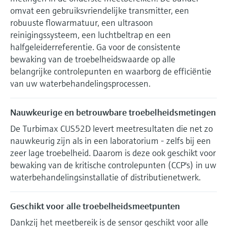
Level measurement with pressure
Device Viewer
omvat een gebruiksvriendelijke transmitter, een
besluitvormingsniveau
Memosens technology
Find product-specific information and
robuuste flowarmatuur, een ultrasoon
Alles winkelen
documentation
reinigingssysteem, een luchtbeltrap en een
Alles winkelen
halfgeleiderreferentie. Ga voor de consistente
Spare parts finder
bewaking van de troebelheidswaarde op alle
Find spare parts by product root, order code,
belangrijke controlepunten en waarborg de efficiëntie
or serial number
van uw waterbehandelingsprocessen.
Nauwkeurige en betrouwbare troebelheidsmetingen
De Turbimax CUS52D levert meetresultaten die net zo
nauwkeurig zijn als in een laboratorium - zelfs bij een
zeer lage troebelheid. Daarom is deze ook geschikt voor
bewaking van de kritische controlepunten (CCP's) in uw
waterbehandelingsinstallatie of distributienetwerk.
Geschikt voor alle troebelheidsmeetpunten
Dankzij het meetbereik is de sensor geschikt voor alle