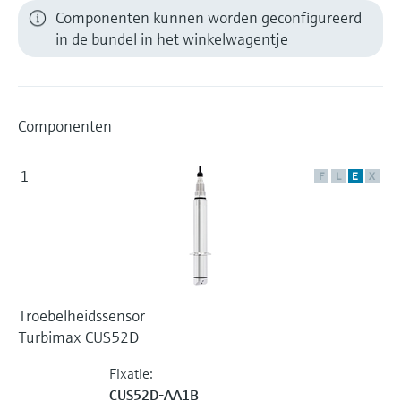
Componenten kunnen worden geconfigureerd
in de bundel in het winkelwagentje
Componenten
1
F
L
E
X
Troebelheidssensor
Turbimax CUS52D
Fixatie:
CUS52D-AA1B _ _