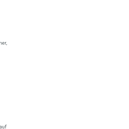
her,
auf