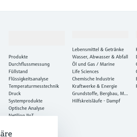
Produkte &
Branchen
Dienstleistungen
Lebensmittel & Getränke
Produkte
Wasser, Abwasser & Abfall
Durchflussmessung
Öl und Gas / Marine
Füllstand
Life Sciences
Flüssigkeitsanalyse
Chemische Industrie
Temperaturmesstechnik
Kraftwerke & Energie
Druck
Grundstoffe, Bergbau, Met
Systemprodukte
alle
Hilfskreisläufe - Dampf
Optische Analyse
Netilion IIoT
Software
Empfohlene Produkte
häre