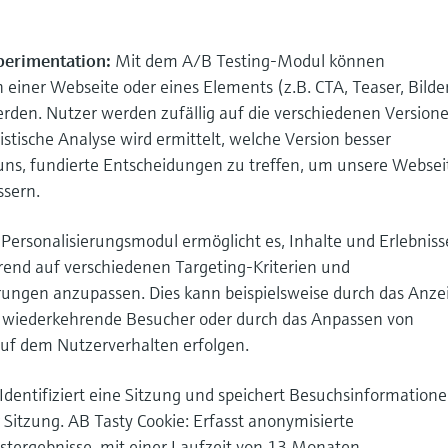
perimentation:
Mit dem A/B Testing-Modul können
 einer Webseite oder eines Elements (z.B. CTA, Teaser, Bilde
werden. Nutzer werden zufällig auf die verschiedenen Version
tistische Analyse wird ermittelt, welche Version besser
t uns, fundierte Entscheidungen zu treffen, um unsere Websei
essern.
 Personalisierungsmodul ermöglicht es, Inhalte und Erlebniss
rend auf verschiedenen Targeting-Kriterien und
ungen anzupassen. Dies kann beispielsweise durch das Anze
ür wiederkehrende Besucher oder durch das Anpassen von
uf dem Nutzerverhalten erfolgen.
Identifiziert eine Sitzung und speichert Besuchsinformatione
r Sitzung. AB Tasty Cookie: Erfasst anonymisierte
stergebnisse, mit einer Laufzeit von 13 Monaten.