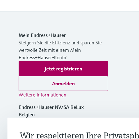
Mein Endress+Hauser
Steigern Sie die Effizienz und sparen Sie
wertvolle Zeit mit einem Mein
Endress+Hauser-Konto!
Jetzt registrieren
Anmelden
Weitere Informationen
Endress+Hauser NV/SA BeLux
Belgien
+32 (0)2 248 06 00
Wir respektieren Ihre Privatsp