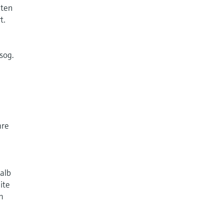
aten
t.
sog.
hre
alb
ite
n