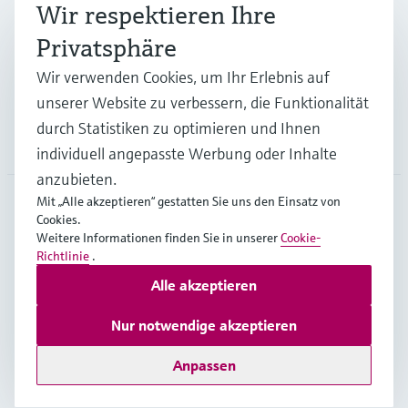
Branchen
Wir respektieren Ihre
Privatsphäre
Support
Wir verwenden Cookies, um Ihr Erlebnis auf
unserer Website zu verbessern, die Funktionalität
durch Statistiken zu optimieren und Ihnen
Unternehmen
individuell angepasste Werbung oder Inhalte
anzubieten.
Mit „Alle akzeptieren“ gestatten Sie uns den Einsatz von
Cookies.
BEL
•
Deutsch
Weitere Informationen finden Sie in unserer
Cookie-
Richtlinie
.
Alle akzeptieren
Copyright © Endress+Hauser Group Services AG
Impressum
Nutzungsbedingungen
Datenschutz
Nur notwendige akzeptieren
General terms and conditions
Anpassen