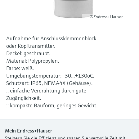
Füllstandsmessung
Analysatoren für Härte, Eisen,
Device Viewer
Aluminium & Chromat
©Endress+Hauser
Produktspezifische Informationen und
Füllstandsmessung Druck
Dokumente finden
Prozessphotometer
Alle ansehen
Aufnahme für Anschlussklemmenblock
Ersatzteilsuche
oder Kopftransmitter.
Mikrowellentransmission
Ersatzteile anhand von Produktwurzel,
Deckel: geschraubt.
Bestellcode oder Seriennummer finden
Material: Polypropylen.
Memosens-Technologie
Farbe: weiß.
Umgebungstemperatur: -30...+130oC.
Alle ansehen
Schutzart: IP65, NEMA4X (Gehäuse).
:: einfache Verdrahtung durch gute
Zugänglichkeit.
:: kompakte Bauform, geringes Gewicht.
Mein Endress+Hauser
Steigern Sie die Effizienz und sparen Sie wertvolle Zeit mit