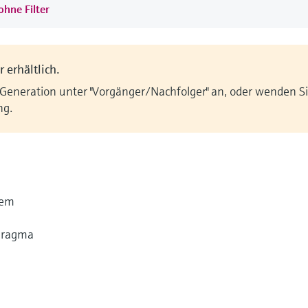
ohne Filter
 erhältlich.
 Generation unter "Vorgänger/Nachfolger" an, oder wenden Sie
ng.
lem
hragma