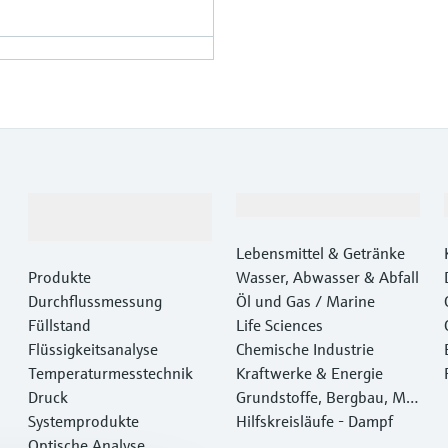
Produkte &
Branchen
Dienstleistungen
Lebensmittel & Getränke
Produkte
Wasser, Abwasser & Abfall
Durchflussmessung
Öl und Gas / Marine
Füllstand
Life Sciences
Flüssigkeitsanalyse
Chemische Industrie
Temperaturmesstechnik
Kraftwerke & Energie
Druck
Grundstoffe, Bergbau, Met
Systemprodukte
alle
Hilfskreisläufe - Dampf
Optische Analyse